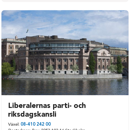
Bjurholm
Sorsele
Dorotea
Storuman
Lycksele
Umeå
Malå
Vilhelmina
Nordmaling
Vindeln
Norsjö
Vännäs
Robertsfors
Åsele
Skellefteå
Liberalernas parti- och
riksdagskansli
Växel:
08-410 242 00